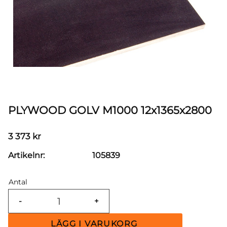
PLYWOOD GOLV M1000 12x1365x2800
3 373
kr
Artikelnr
105839
Antal
-
+