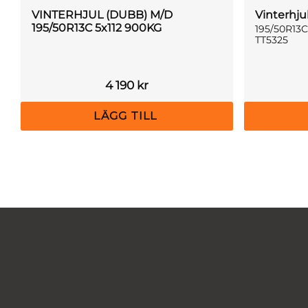
VINTERHJUL (DUBB) M/D
Vinterhju
195/50R13C 5x112 900KG
195/50R13C
TT5325
4 190
kr