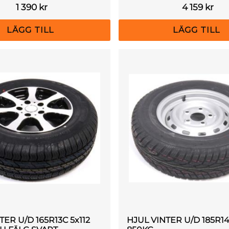
1 390
kr
4 159
kr
TER U/D 165R13C 5x112
HJUL VINTER U/D 185R14