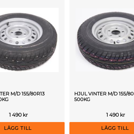
TER M/D 155/80R13
HJUL VINTER M/D 155/80R
0KG
500KG
1 490
kr
1 490
kr