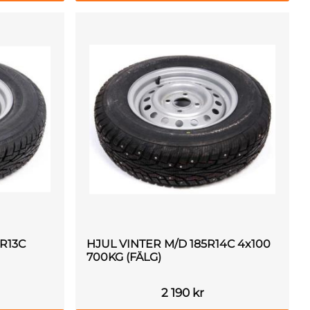
0R13C
HJUL VINTER M/D 185R14C 4x100
700KG (FÄLG)
2 190
kr