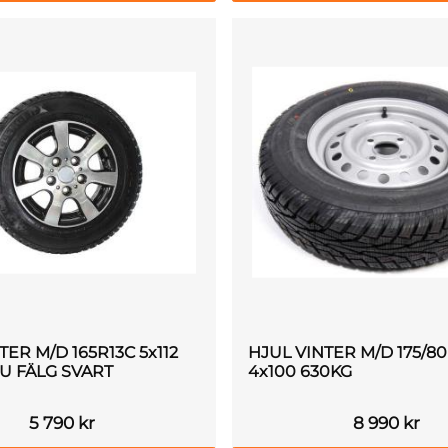
TER M/D 165R13C 5x112
HJUL VINTER M/D 175/8
U FÄLG SVART
4x100 630KG
5 790
kr
8 990
kr