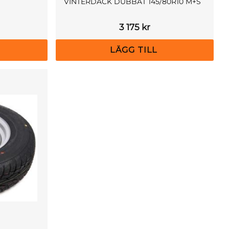
VINTERDÄCK DUBBAT 145/80R10 M+S
3 175
kr