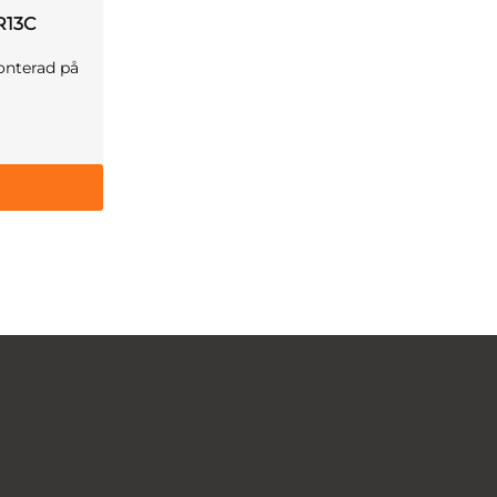
0R13C
onterad på