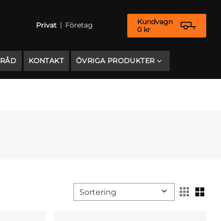
Kundvagn
Privat
Företag
0
kr
 RÅD
KONTAKT
ÖVRIGA PRODUKTER
Välj sortering
Välj