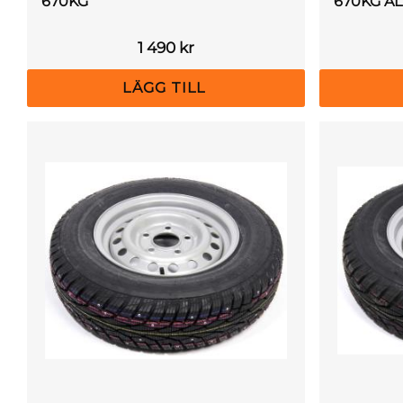
670KG
670KG AL
1 490
kr