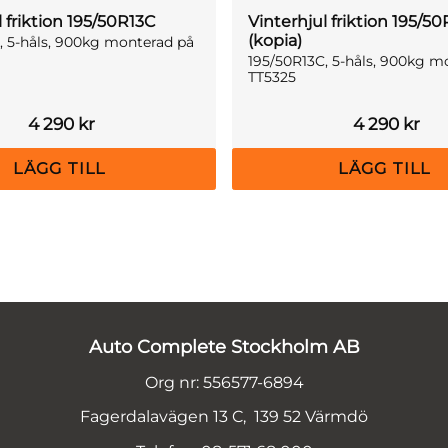
l friktion 195/50R13C
Vinterhjul friktion 195/5
(kopia)
, 5-håls, 900kg monterad på
195/50R13C, 5-håls, 900kg m
TT5325
4 290
kr
4 290
kr
Auto Complete Stockholm AB
Org nr: 556577-6894
Fagerdalavägen 13 C, 139 52 Värmdö