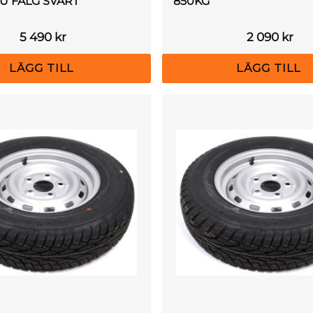
U FÄLG SVART
850KG
5 490
kr
2 090
kr