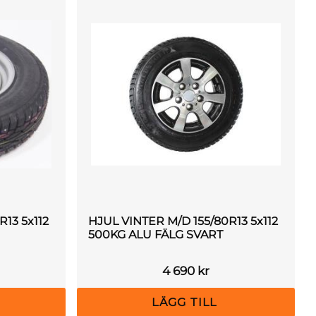
13 5x112
HJUL VINTER M/D 155/80R13 5x112
500KG ALU FÄLG SVART
4 690
kr