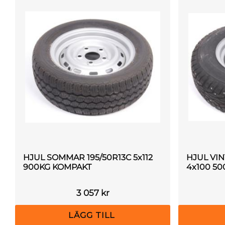
HJUL SOMMAR 195/50R13C 5x112
HJUL VIN
900KG KOMPAKT
4x100 50
3 057
kr