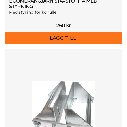
BOOMERANGJÄRN STÄVSTÖTTTA MED
STYRNING
Med styning för kölrulle
260
kr