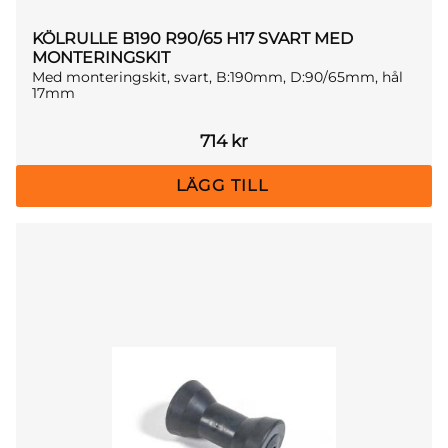
KÖLRULLE B190 R90/65 H17 SVART MED
MONTERINGSKIT
Med monteringskit, svart, B:190mm, D:90/65mm, hål
17mm
714
kr