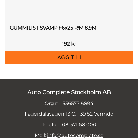
GUMMILIST SVAMP F6x25 P/M 8.9M
192
kr
Auto Complete Stockholm AB
Org nr: 556577-6894
Fagerdalavägen 13 C, 139 52 Värmdö
Telefon: 08-571 68 000
Mejl:
info@autocomplete.se