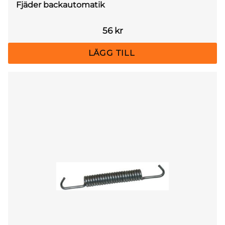
Fjäder backautomatik
56
kr