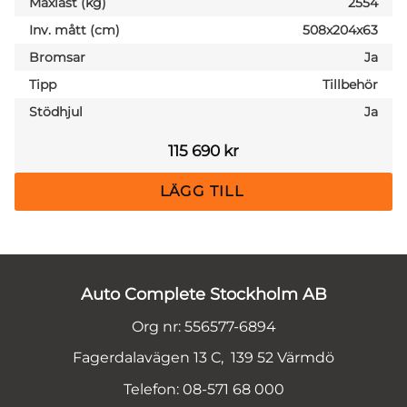
Maxlast (kg)
2554
Inv. mått (cm)
508x204x63
Bromsar
Ja
Tipp
Tillbehör
Stödhjul
Ja
115 690
kr
Auto Complete Stockholm AB
Org nr: 556577-6894
Fagerdalavägen 13 C, 139 52 Värmdö
Telefon: 08-571 68 000