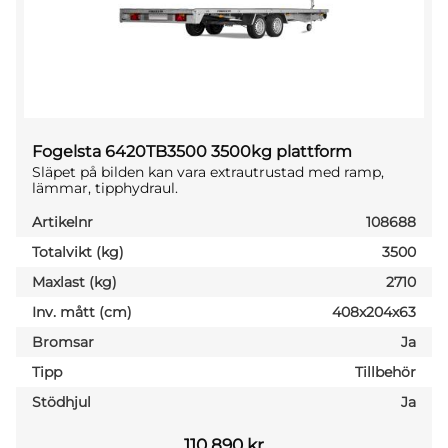
Fogelsta 6420TB3500 3500kg plattform
Släpet på bilden kan vara extrautrustad med ramp,
lämmar, tipphydraul.
Artikelnr
108688
Totalvikt (kg)
3500
Maxlast (kg)
2710
Inv. mått (cm)
408x204x63
Bromsar
Ja
Tipp
Tillbehör
Stödhjul
Ja
110 890
kr