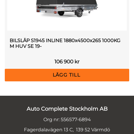
BILSLÄP S1945 INLINE 1880x4500x265 1000KG
M HUV SE 19-
106 900
kr
Auto Complete Stockholm AB
Org nr: 556577-6894
Fagerdalavägen 13 C, 139 52 Värmdö