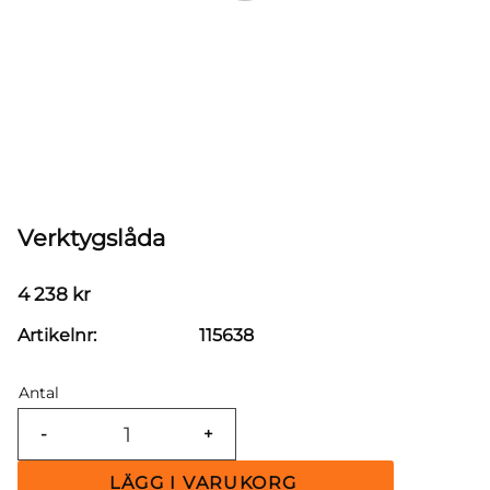
Verktygslåda
4 238
kr
Artikelnr
115638
Antal
-
+