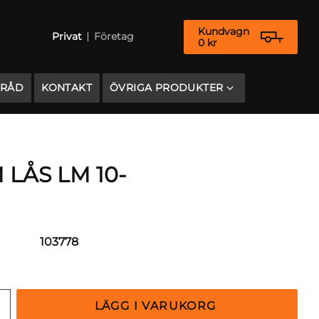
Kundvagn
Privat
Företag
0
kr
 RÅD
KONTAKT
ÖVRIGA PRODUKTER
 LÅS LM 10-
103778