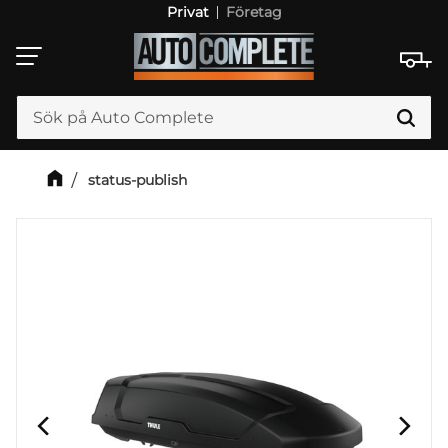
Privat
Företag
Meny
status-publish