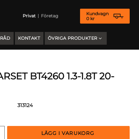
Kundvagn
Privat
Företag
0
kr
 RÅD
KONTAKT
ÖVRIGA PRODUKTER
ET BT4260 1.3-1.8T 20-
313124