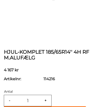
HJUL-KOMPLET 185/65R14'' 4H RF
M.ALUFÆLG
4 167
kr
Artikelnr
114216
Antal
-
+