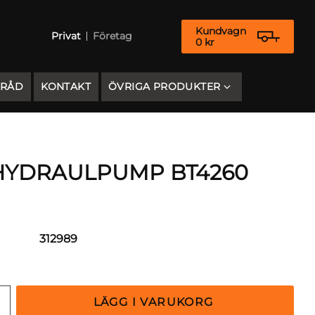
Kundvagn
Privat
Företag
0
kr
 RÅD
KONTAKT
ÖVRIGA PRODUKTER
 HYDRAULPUMP BT4260
312989