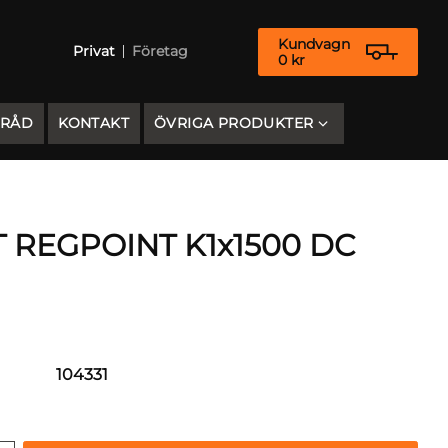
Kundvagn
Privat
Företag
0
kr
 RÅD
KONTAKT
ÖVRIGA PRODUKTER
T REGPOINT K1x1500 DC
104331