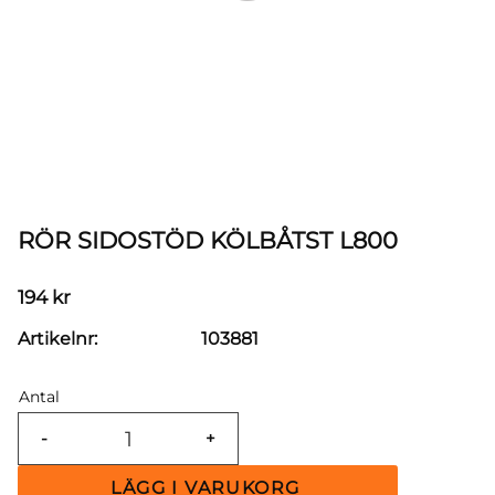
RÖR SIDOSTÖD KÖLBÅTST L800
194
kr
Artikelnr
103881
Antal
-
+