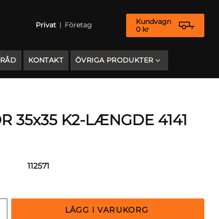
Kundvagn
Privat
Företag
0
kr
 RÅD
KONTAKT
ÖVRIGA PRODUKTER
 35x35 K2-LÆNGDE 4141
112571