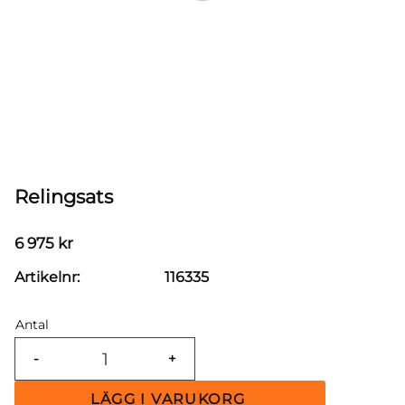
Relingsats
6 975
kr
Artikelnr
116335
Antal
-
+