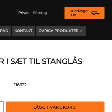
Kundvagn
Privat
Företag
0
kr
 RÅD
KONTAKT
ÖVRIGA PRODUKTER
 I SÆT TIL STANGLÅS
116622