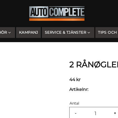
HÖR
KAMPANJ
SERVICE & TJÄNSTER
TIPS OCH
2 RÅNØGLER
44
kr
Artikelnr
Antal
-
+