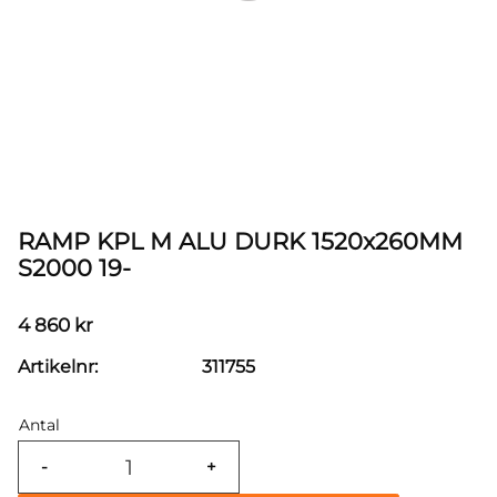
RAMP KPL M ALU DURK 1520x260MM
S2000 19-
4 860
kr
Artikelnr
311755
Antal
-
+