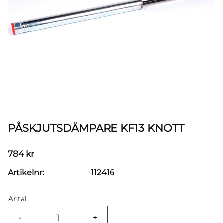
PÅSKJUTSDÄMPARE KF13 KNOTT
784
kr
Artikelnr
112416
Antal
-
+