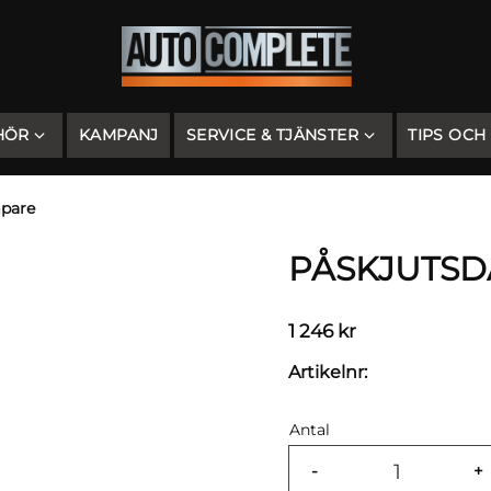
HÖR
KAMPANJ
SERVICE & TJÄNSTER
TIPS OCH
pare
PÅSKJUTSD
1 246
kr
Artikelnr
Antal
-
+