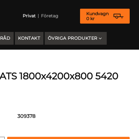
Kundvagn
Privat
Företag
0
kr
 RÅD
KONTAKT
ÖVRIGA PRODUKTER
TS 1800x4200x800 5420
309378