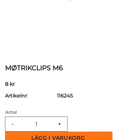
MØTRIKCLIPS M6
8
kr
Artikelnr
116245
Antal
-
+