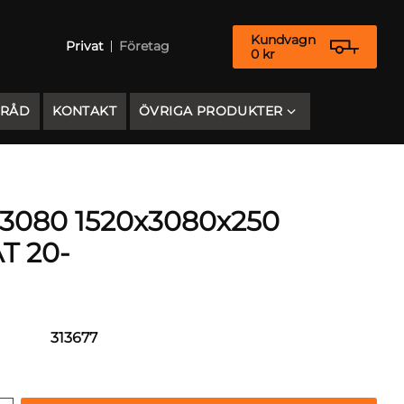
Kundvagn
Privat
Företag
0
kr
 RÅD
KONTAKT
ÖVRIGA PRODUKTER
3080 1520x3080x250
T 20-
313677