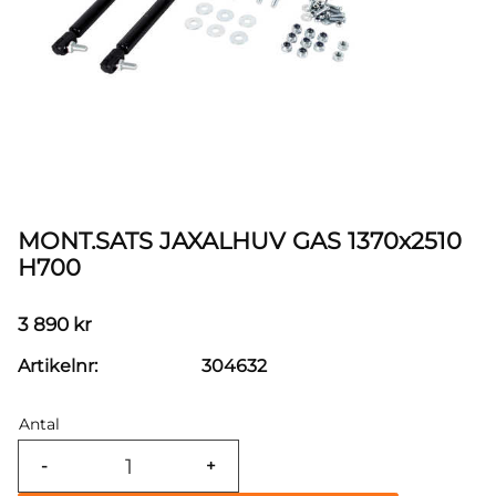
MONT.SATS JAXALHUV GAS 1370x2510
H700
3 890
kr
Artikelnr
304632
Antal
-
+