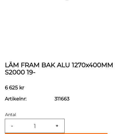
LÄM FRAM BAK ALU 1270x400MM
S2000 19-
6 625
kr
Artikelnr
311663
Antal
-
+