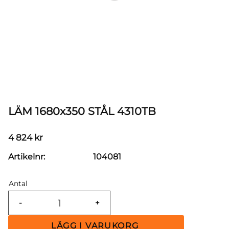
LÄM 1680x350 STÅL 4310TB
4 824
kr
Artikelnr
104081
Antal
-
+