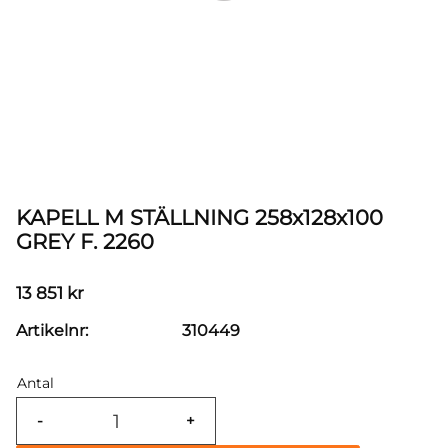
KAPELL M STÄLLNING 258x128x100
GREY F. 2260
13 851
kr
Artikelnr
310449
Antal
-
+