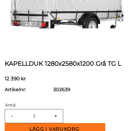
KAPELLDUK 1280x2580x1200 Grå TG L
12 390
kr
Artikelnr
302639
Antal
-
+