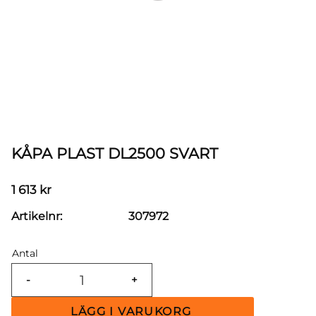
KÅPA PLAST DL2500 SVART
1 613
kr
Artikelnr
307972
Antal
-
+