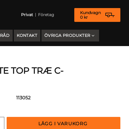
Kundvagn
Privat
Företag
0
kr
 RÅD
KONTAKT
ÖVRIGA PRODUKTER
TE TOP TRÆ C-
113052