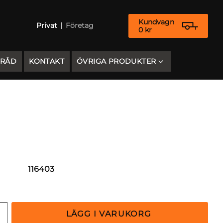
Kundvagn
Privat
Företag
0
kr
 RÅD
KONTAKT
ÖVRIGA PRODUKTER
116403