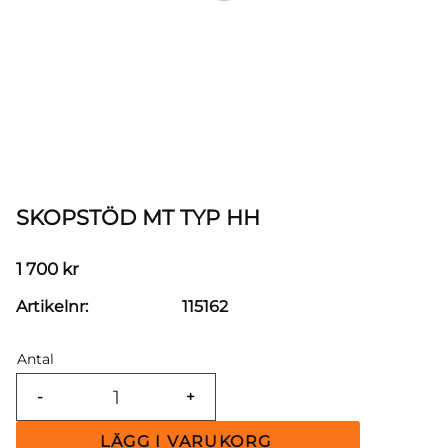
SKOPSTÖD MT TYP HH
1 700
kr
Artikelnr
115162
Antal
-
+