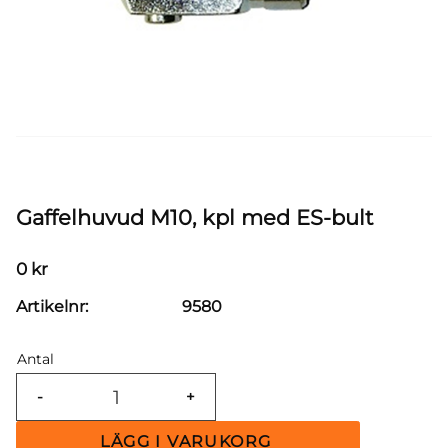
Gaffelhuvud M10, kpl med ES-bult
0
kr
Artikelnr
9580
Antal
-
+