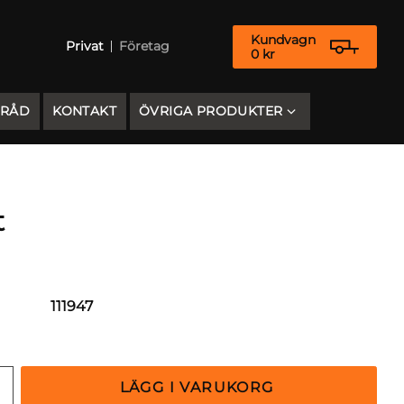
Kundvagn
Privat
Företag
0
kr
 RÅD
KONTAKT
ÖVRIGA PRODUKTER
t
111947