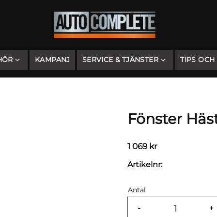
HÖR
KAMPANJ
SERVICE & TJÄNSTER
TIPS OCH
Fönster Häs
1 069
kr
Artikelnr
Antal
-
+