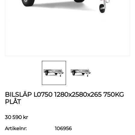
BILSLÄP L0750 1280x2580x265 750KG
PLÅT
30 590
kr
Artikelnr
106956