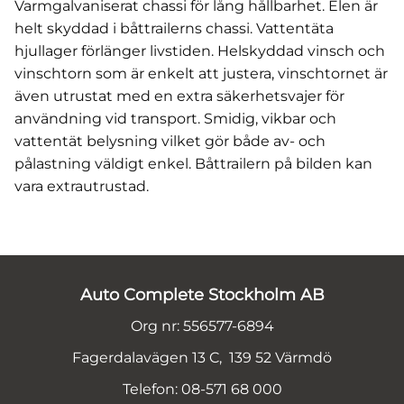
Varmgalvaniserat chassi för lång hållbarhet. Elen är
helt skyddad i båttrailerns chassi. Vattentäta
hjullager förlänger livstiden. Helskyddad vinsch och
vinschtorn som är enkelt att justera, vinschtornet är
även utrustat med en extra säkerhetsvajer för
användning vid transport. Smidig, vikbar och
vattentät belysning vilket gör både av- och
pålastning väldigt enkel. Båttrailern på bilden kan
vara extrautrustad.
Auto Complete Stockholm AB
Org nr: 556577-6894
Fagerdalavägen 13 C, 139 52 Värmdö
Telefon: 08-571 68 000