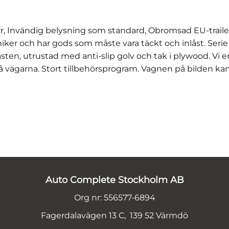
 Invändig belysning som standard, Obromsad EU-trailer 
iker och har gods som måste vara täckt och inlåst. Serie 
sten, utrustad med anti-slip golv och tak i plywood. Vi e
 på vägarna. Stort tillbehörsprogram. Vagnen på bilden ka
Auto Complete Stockholm AB
Org nr: 556577-6894
Fagerdalavägen 13 C, 139 52 Värmdö