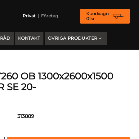
Kundvagn
Privat
Företag
0
kr
 RÅD
KONTAKT
ÖVRIGA PRODUKTER
260 OB 1300x2600x1500
 SE 20-
313889