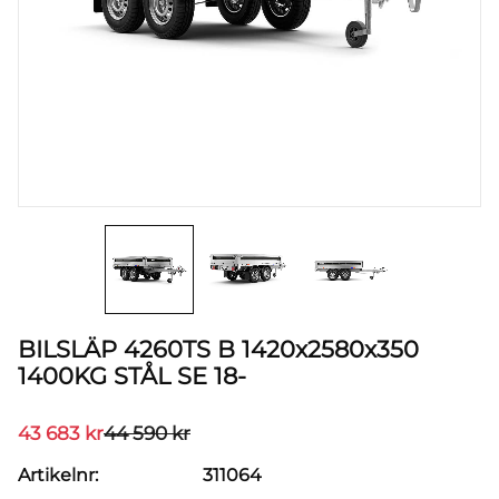
BILSLÄP 4260TS B 1420x2580x350
1400KG STÅL SE 18-
Nedsatt pris:
Ordinarie pris:
43 683
kr
44 590
kr
Artikelnr
311064