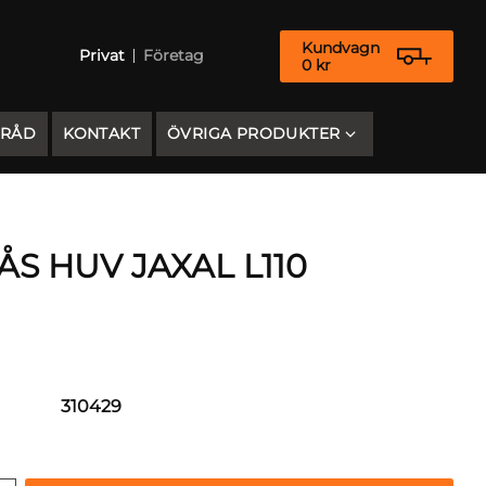
Kundvagn
Privat
Företag
0
kr
 RÅD
KONTAKT
ÖVRIGA PRODUKTER
S HUV JAXAL L110
310429