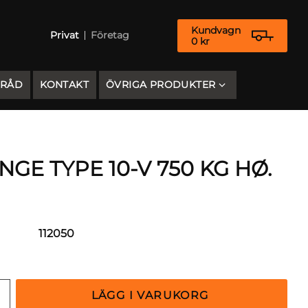
Kundvagn
Privat
Företag
0
kr
 RÅD
KONTAKT
ÖVRIGA PRODUKTER
GE TYPE 10-V 750 KG HØ.
112050