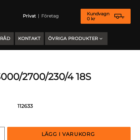
Kundvagn
Privat
Företag
0
kr
 RÅD
KONTAKT
ÖVRIGA PRODUKTER
000/2700/230/4 18S
112633