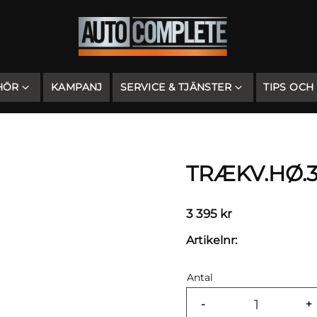
HÖR
KAMPANJ
SERVICE & TJÄNSTER
TIPS OCH
TRÆKV.HØ.3
3 395
kr
Artikelnr
Antal
-
+