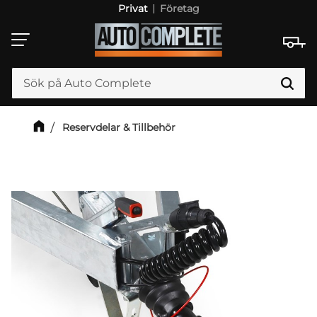
Privat
Företag
Meny
Reservdelar & Tillbehör