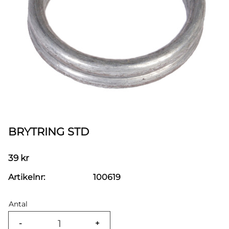
BRYTRING STD
39
kr
Artikelnr
100619
Antal
-
+