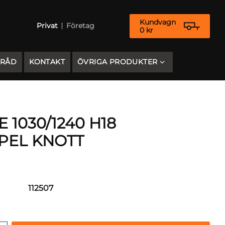
Kundvagn
Privat
Företag
0
kr
 RÅD
KONTAKT
ÖVRIGA PRODUKTER
1030/1240 H18
PEL KNOTT
112507