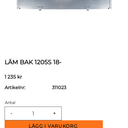
LÄM BAK 1205S 18-
1 235
kr
Artikelnr
311023
Antal
-
+