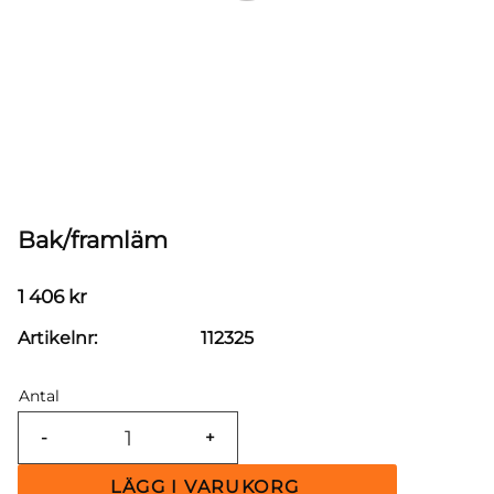
Bak/framläm
1 406
kr
Artikelnr
112325
Antal
-
+