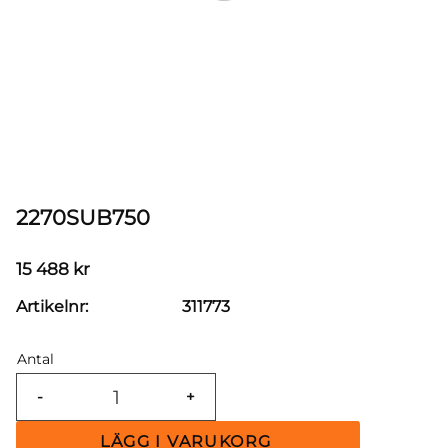
2270SUB750
15 488
kr
Artikelnr
311773
Antal
-
+